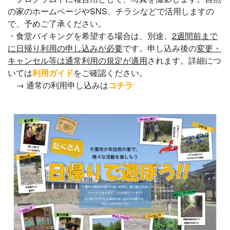
の家のホームページやSNS、チラシなどで活用しますの
で、予めご了承ください。
・食堂バイキングを希望する場合は、別途、
2週間前まで
に日帰り利用の申し込みが必要
です。申し込み後の
変更・
キャンセル等は通常利用の規定が適用
されます。詳細につ
いては
利用ガイド
をご確認ください。
→ 通常の利用申し込みは
コチラ