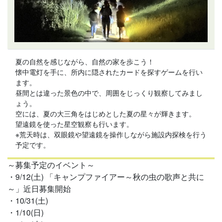
夏の自然を感じながら、自然の家を歩こう！
懐中電灯を手に、所内に隠されたカードを探すゲームを行い
ます。
昼間とは違った景色の中で、周囲をじっくり観察してみまし
ょう。
空には、夏の大三角をはじめとした夏の星々が輝きます。
望遠鏡を使った星空観察も行います。
※荒天時は、双眼鏡や望遠鏡を操作しながら施設内探検を行う
予定です。
～募集予定のイベント～
・9/12(土) 「キャンプファイアー～秋の虫の歌声と共に
～」近日募集開始
・10/31(土)
・1/10(日)